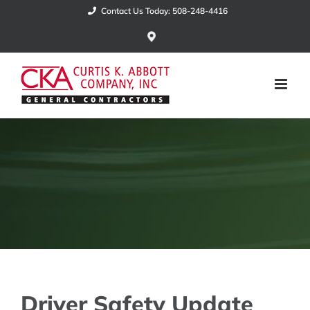
Skip
Contact Us Today: 508-248-4416
to
Google
Maps
content
Driver Safety Update